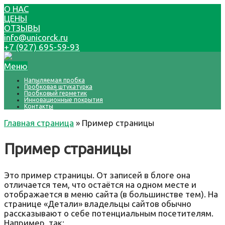
О НАС
ЦЕНЫ
ОТЗЫВЫ
info@unicorck.ru
+7 (927) 695-59-93
Меню
Напыляемая пробка
Пробковая штукатурка
Пробковый герметик
Инновационные покрытия
Контакты
Главная страница
»
Пример страницы
Пример страницы
Это пример страницы. От записей в блоге она
отличается тем, что остаётся на одном месте и
отображается в меню сайта (в большинстве тем). На
странице «Детали» владельцы сайтов обычно
рассказывают о себе потенциальным посетителям.
Например, так: